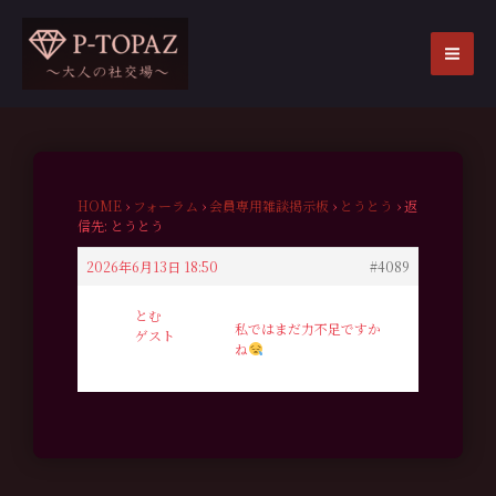
内
容
を
MA
ス
ME
キ
ッ
プ
HOME
›
フォーラム
›
会員専用雑談掲示板
›
とうとう
›
返
信先: とうとう
2026年6月13日 18:50
#4089
とむ
私ではまだ力不足ですか
ゲスト
ね