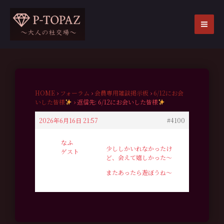
内
容
を
MA
ス
ME
キ
ッ
プ
HOME
›
フォーラム
›
会員専用雑談掲示板
›
6/12にお会
いした皆様
›
返信先: 6/12にお会いした皆様
2026年6月16日 21:57
#4100
なふ
少ししかいれなかったけ
ゲスト
ど、会えて嬉しかった〜
またあったら遊ぼうね〜