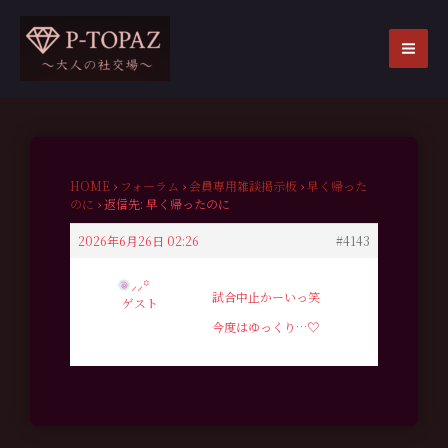
内
容
を
MA
ス
ME
キ
ッ
プ
HOME
›
フォーラム
›
会員専用雑談掲示板
›
早く帰った
のに
›
返信先: 早く帰ったのに
2026年6月26日 02:26
#4143
⸝⸝꙳
試合中止かーいっ笑
ゲスト
今度はゆっくり…♡