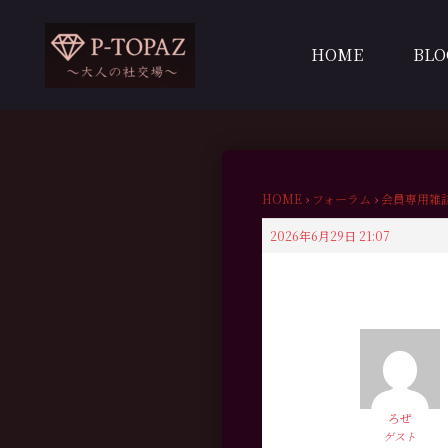
内
容
HOME
BLO
を
ス
キ
ッ
プ
HOME
›
フォーラム
›
会員専用雑
2026年6月29日 21:07
ろぜ
ゲスト