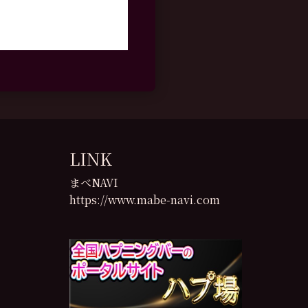
LINK
まべNAVI
https://www.mabe-navi.com