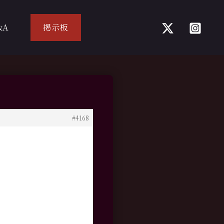
&A
掲示板
#4168