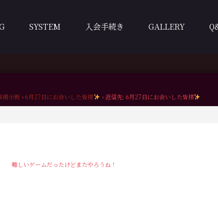
G
SYSTEM
入会手続き
GALLERY
Q
談掲示板
›
6月27日にお会いした皆様
›
返信先: 6月27日にお会いした皆様
難しいゲームだったけどまたやろうね！