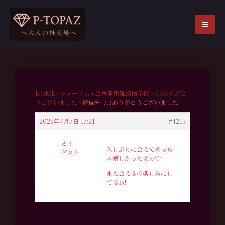
内
容
を
MA
ス
ME
キ
ッ
プ
HOME
›
フォーラム
›
会員専用雑談掲示板
›
7.3ありがと
うございました
›
返信先: 7.3ありがとうございました
2026年7月7日 17:21
#4215
るぅ
久しぶりに会えてめっち
ゲスト
ゃ嬉しかったよぉ♡
また会えるの楽しみにし
てるね!!