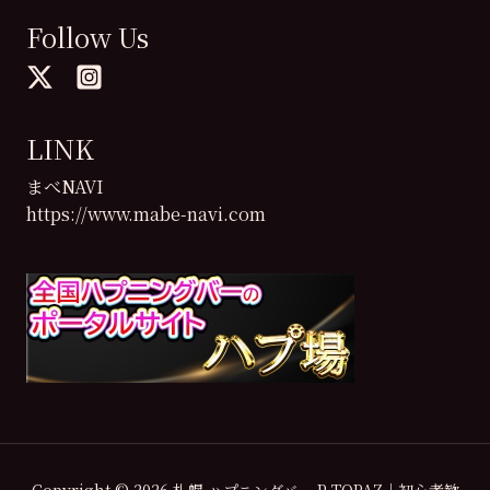
Follow Us
LINK
まべNAVI
https://www.mabe-navi.com