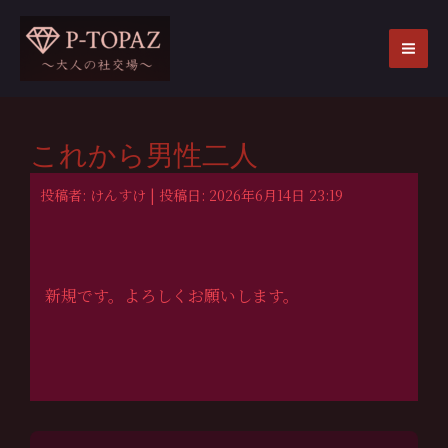
内
容
を
MA
ス
ME
キ
ッ
これから男性二人
プ
投稿者: けんすけ | 投稿日: 2026年6月14日 23:19
新規です。よろしくお願いします。