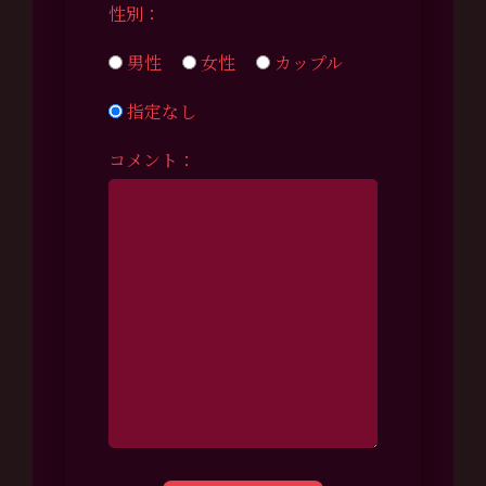
性別：
男性
女性
カップル
指定なし
コメント：