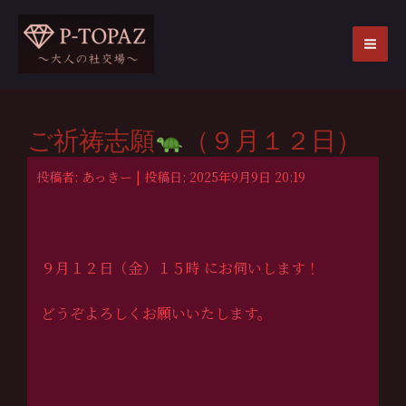
内
容
を
MA
ス
ME
キ
ッ
ご祈祷志願
（９月１２日）
プ
投稿者: あっきー | 投稿日: 2025年9月9日 20:19
９月１２日（金）１５時 にお伺いします！
どうぞよろしくお願いいたします。