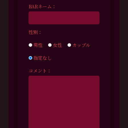
BARネーム：
性別：
男性
女性
カップル
指定なし
コメント：