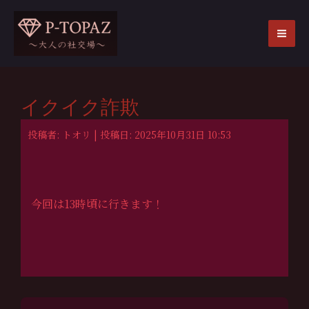
内
容
を
MA
ス
ME
キ
ッ
イクイク詐欺
プ
投稿者: トオリ | 投稿日: 2025年10月31日 10:53
今回は13時頃に行きます！