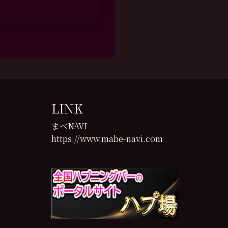
LINK
まべNAVI
https://www.mabe-navi.com