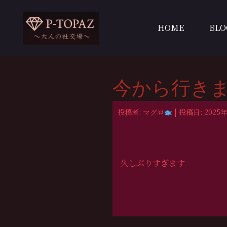
内
容
HOME
BLO
を
ス
キ
ッ
今から行き
プ
投稿者: マグロ
| 投稿日: 2025年
久しぶりすぎます