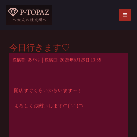
内
容
を
MA
ス
ME
キ
ッ
今日行きます♡
プ
投稿者: あやは | 投稿日: 2025年6月29日 13:55
開店すぐくらいからいます〜！
よろしくお願いします⊂( ˆᵕˆ )⊃