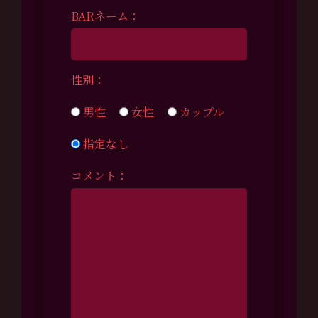
BARネーム：
性別：
男性
女性
カップル
指定なし
コメント：