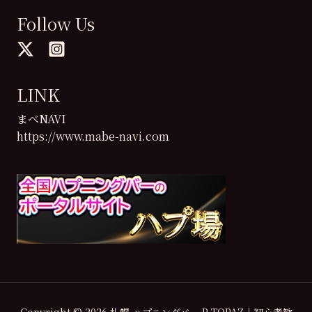
Follow Us
LINK
まべNAVI
https://www.mabe-navi.com