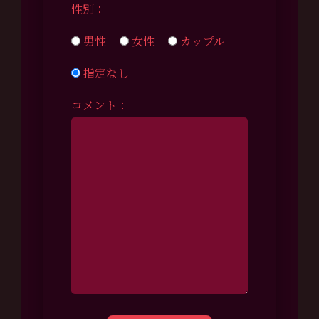
性別：
男性
女性
カップル
指定なし
コメント：