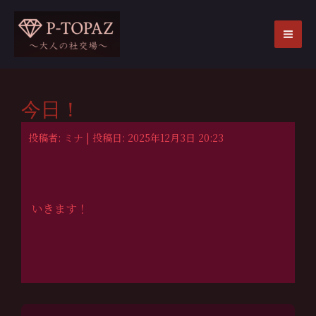
内
容
を
MA
ス
ME
キ
ッ
今日！
プ
投稿者: ミナ | 投稿日: 2025年12月3日 20:23
いきます！