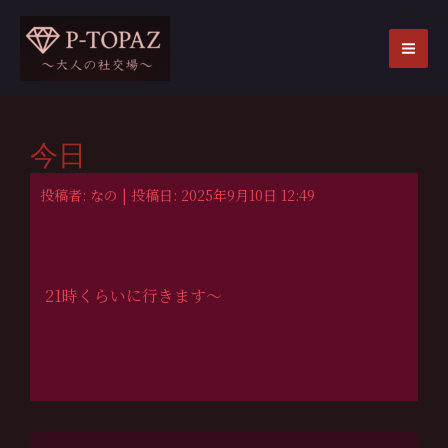
内
容
を
MA
ス
ME
キ
ッ
今日
プ
投稿者: なの | 投稿日: 2025年9月10日 12:49
21時くらいに行きます〜