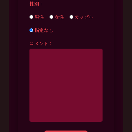
性別：
男性
女性
カップル
指定なし
コメント：