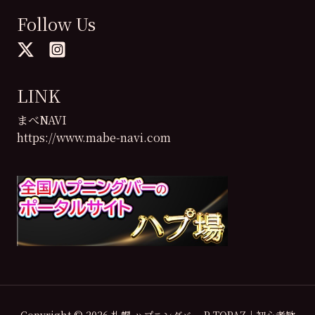
Follow Us
LINK
まべNAVI
https://www.mabe-navi.com