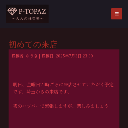
内
容
を
MA
ス
ME
キ
ッ
初めての来店
プ
投稿者: ゆうき | 投稿日: 2025年7月3日 23:30
明日、金曜日21時ごろに来店させていただく予定
です、埼玉からの来店です、
初のハプバーで緊張しますが、楽しみましょう