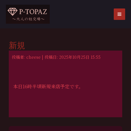
内
容
を
MA
ス
ME
キ
ッ
新規
プ
投稿者: cheese | 投稿日: 2025年10月25日 15:55
本日16時半頃新規来店予定です。