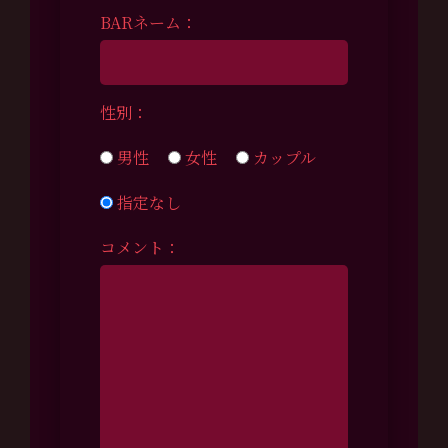
BARネーム：
性別：
男性
女性
カップル
指定なし
コメント：