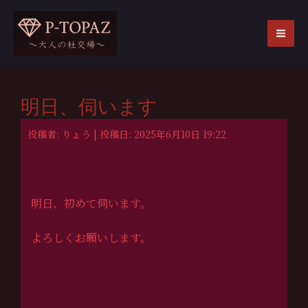
内
容
を
MA
ス
ME
キ
ッ
明日、伺います
プ
投稿者: りょう | 投稿日: 2025年6月10日 19:22
明日、初めて伺います。
よろしくお願いします。