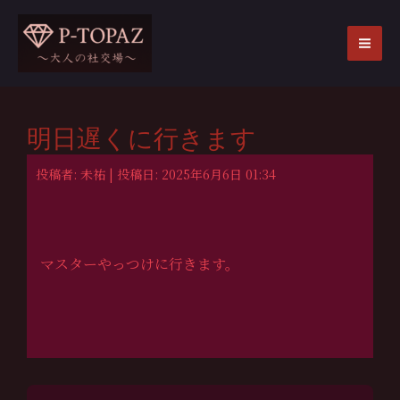
内
容
を
MA
ス
ME
キ
ッ
明日遅くに行きます
プ
投稿者: 未祐 | 投稿日: 2025年6月6日 01:34
マスターやっつけに行きます。