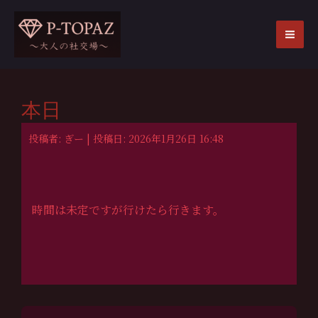
内
容
を
MA
ス
ME
キ
ッ
本日
プ
投稿者: ぎー | 投稿日: 2026年1月26日 16:48
時間は未定ですが行けたら行きます。