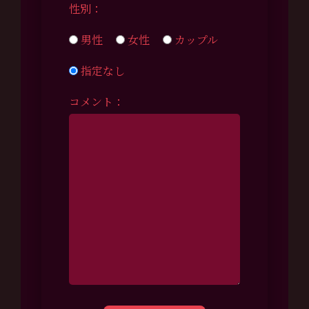
性別：
男性
女性
カップル
指定なし
コメント：