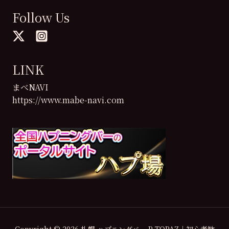
Follow Us
LINK
まべNAVI
https://www.mabe-navi.com