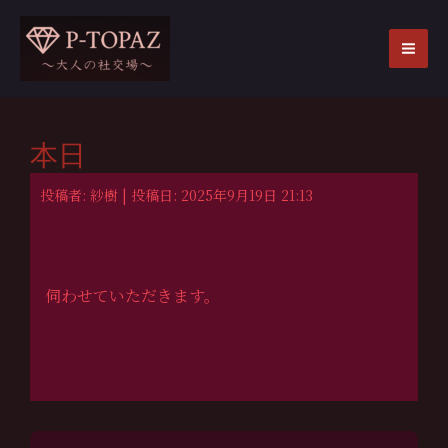
内
容
を
MA
ス
ME
キ
ッ
本日
プ
投稿者: 紗樹 | 投稿日: 2025年9月19日 21:13
伺わせていただきます。