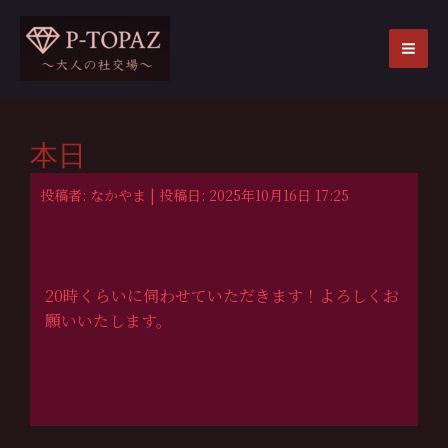
内
容
を
MA
ス
ME
キ
ッ
本日
プ
投稿者: なかやま | 投稿日: 2025年10月16日 17:25
20時くらいに伺わせていただきます！よろしくお
願いいたします。