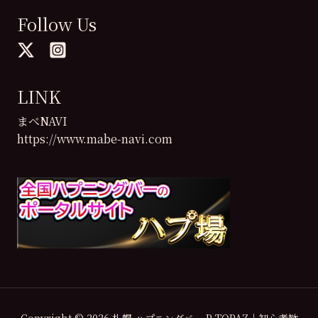
Follow Us
LINK
まべNAVI
https://www.mabe-navi.com