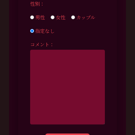
性別：
男性
女性
カップル
指定なし
コメント：