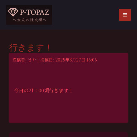
内
容
を
MA
ス
ME
キ
ッ
行きます！
プ
投稿者: せや | 投稿日: 2025年8月27日 16:06
今日の21：00頃行きます！