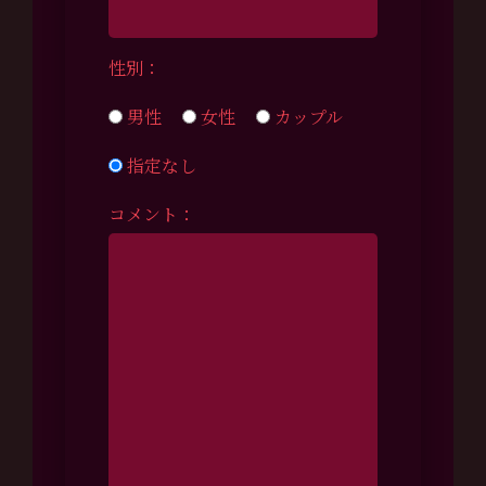
性別：
男性
女性
カップル
指定なし
コメント：