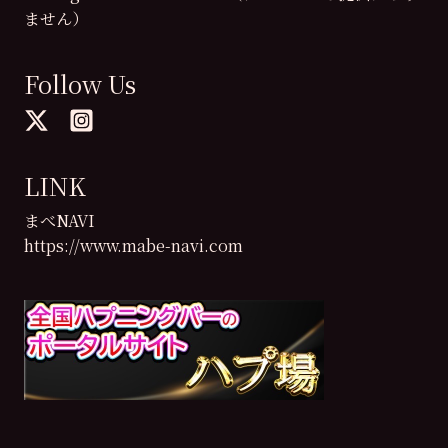
ません）
Follow Us
LINK
まべNAVI
https://www.mabe-navi.com