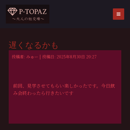
内
容
を
MA
ス
ME
キ
ッ
遅くなるかも
プ
投稿者: みゅー | 投稿日: 2025年8月30日 20:27
前回、見学させてもらい楽しかったです。今日飲
み会終わったら行きたいです