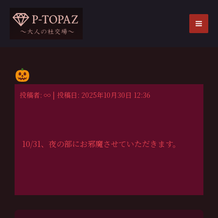
内
容
を
MA
ス
ME
キ
ッ
プ
投稿者: ∞ | 投稿日: 2025年10月30日 12:36
10/31、夜の部にお邪魔させていただきます。