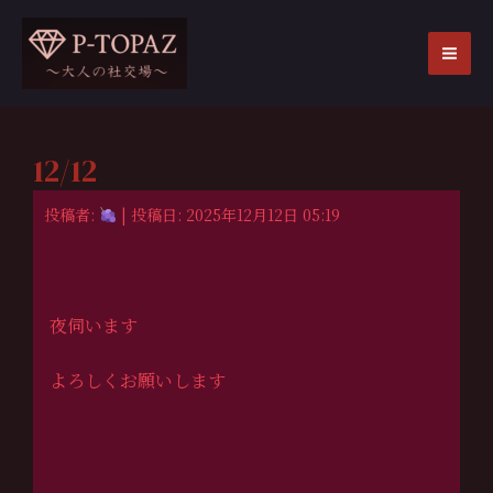
内
容
を
MA
ス
ME
キ
ッ
12/12
プ
投稿者:
| 投稿日: 2025年12月12日 05:19
夜伺います
よろしくお願いします