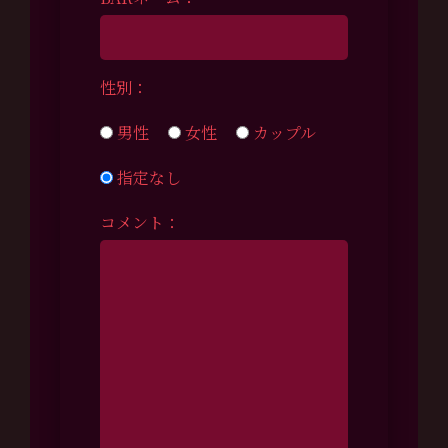
性別：
男性
女性
カップル
指定なし
コメント：