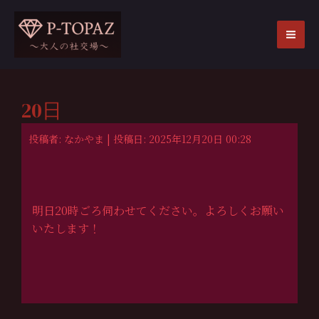
内
容
を
MA
ス
ME
キ
ッ
20日
プ
投稿者: なかやま | 投稿日: 2025年12月20日 00:28
明日20時ごろ伺わせてください。よろしくお願い
いたします！