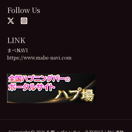
Follow Us
LINK
まべNAVI
https://www.mabe-navi.com