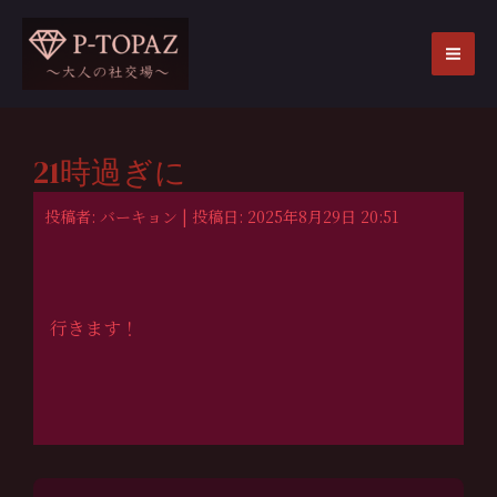
内
容
を
MA
ス
ME
キ
ッ
21時過ぎに
プ
投稿者: バーキョン | 投稿日: 2025年8月29日 20:51
行きます！