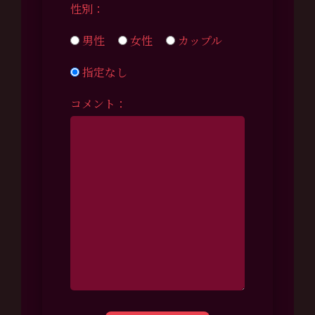
性別：
男性
女性
カップル
指定なし
コメント：