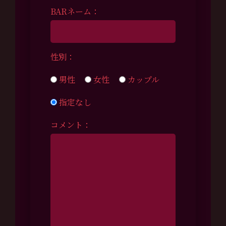
BARネーム：
性別：
男性
女性
カップル
指定なし
コメント：