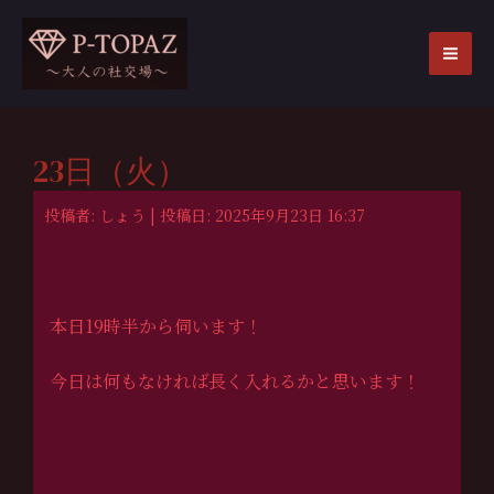
内
容
を
MA
ス
ME
キ
ッ
23日（火）
プ
投稿者: しょう | 投稿日: 2025年9月23日 16:37
本日19時半から伺います！
今日は何もなければ長く入れるかと思います！