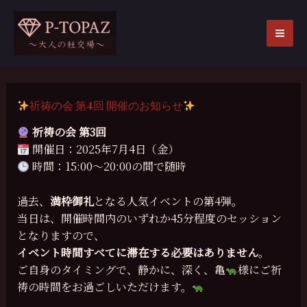
内
容
を
MA
ス
ME
キ
ッ
祈祷の会 第4回 開催のお知らせ
プ
祈祷の会 第3回
開催日：2025年7月4日（金）
時間：15:00〜20:00の間で随時
過去、
満枠御礼
となる人気イベントの第4弾。
当日は、開催時間内のいずれか45分程度のセッション
となりますので、
イベント時間すべてに滞在する必要はありません
。
ご自身のタイミングで、静かに、深く、亀
様にご祈
祷の時間をお過ごしいただけます。