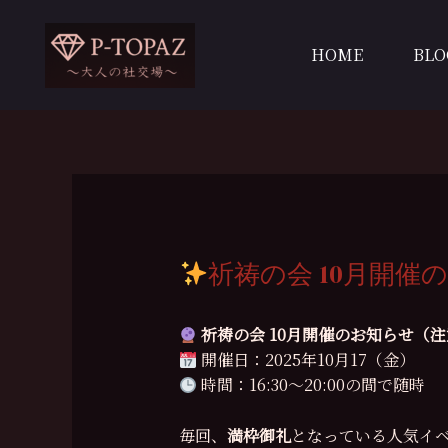
内
容
HOME
BLO
を
ス
キ
ッ
プ
祈祷の会 10月開催
祈祷の会 10月開催のお知らせ（
開催日：2025年10月17（金）
時間：16:30〜20:00の間で随時
毎回、
満枠御礼
となっている人気イ