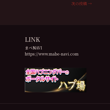
次の投稿
→
LINK
まべNAVI
https://www.mabe-navi.com