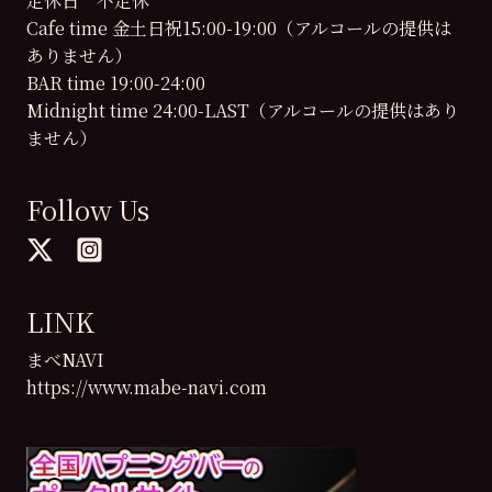
定休日 不定休
TOPAZ
Cafe time 金土日祝15:00-19:00（アルコールの提供は
が
ありません）
迎
BAR time 19:00-24:00
え
Midnight time 24:00-LAST（アルコールの提供はあり
た
ません）
半
年
ー
Follow Us
ー
非
日
常
LINK
の
夜
まべNAVI
を
https://www.mabe-navi.com
分
か
ち