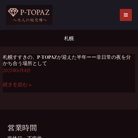
内
容
を
MA
ス
ME
キ
札幌
ッ
プ
札幌すすきの、P-TOPAZが迎えた半年ーー非日常の夜を分
かち合う場所として
2025年6月4日
札
続きを読む »
幌
す
す
き
の、
営業時間
P-