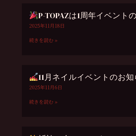
（12
ネ
月
イ
P-TOPAZは1周年イベン
27
ル
日
イ
2025年11月18日
[土]）
ベ
ン
続きを読む »
ト
P-
の
TOPAZ
お
は
知
1
11月ネイルイベントのお知
ら
周
せ
年
2025年11月6日
イ
ベ
続きを読む »
ン
11
ト
月
の
ネ
お
イ