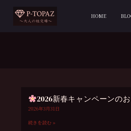
内
容
HOME
BLO
を
ス
キ
ッ
プ
2026新春キャンペーンの
2026年3月31日
続きを読む »
2026