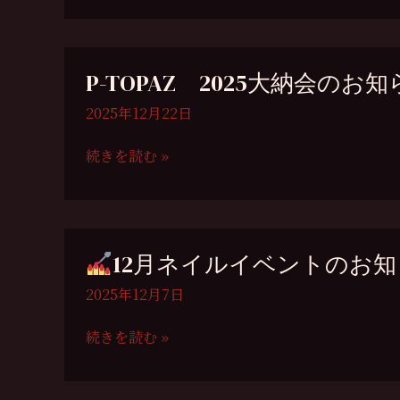
新
春
キ
P-TOPAZ 2025大納会のお知
ャ
ン
2025年12月22日
ペ
ー
P-
続きを読む »
ン
TOPAZ
の
2025
お
大
知
納
12月ネイルイベントのお
ら
会
せ
の
2025年12月7日
お
知
続きを読む »
ら
12
せ
月