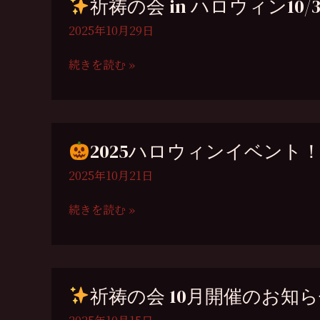
祈祷の会 in ハロウィン10/3
知
ル
ら
イ
2025年10月29日
せ
ベ
ン
続きを読む »
ト
祈
の
祷
お
の
知
会
2025ハロウィンイベント！開催
ら
in
せ
ハ
2025年10月21日
ロ
ウ
続きを読む »
ィ
2025
ン
ハ
10/31
ロ
ウ
祈祷の会 10月開催のお知
ィ
ン