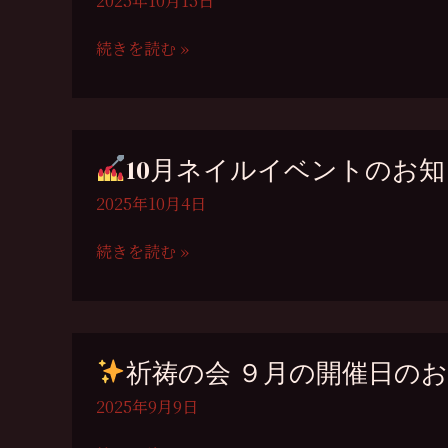
2025年10月15日
イ
ベ
続きを読む »
ン
祈
ト！
祷
開
の
催
会
10月ネイルイベントのお
決
10
定！
月
2025年10月4日
（10/30-
開
11/1）
催
続きを読む »
の
10
お
月
知
ネ
ら
イ
祈祷の会 ９月の開催日の
せ
ル
イ
2025年9月9日
ベ