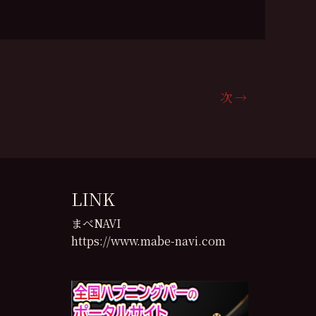
次
→
LINK
まべNAVI
https://www.mabe-navi.com