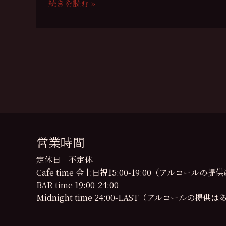
ン
続きを読む »
ト
祈
の
祷
お
の
知
会
ら
９
せ
月
の
開
催
日
営業時間
の
お
定休日 不定休
知
Cafe time 金土日祝15:00-19:00（アルコール
ら
BAR time 19:00-24:00
せ
Midnight time 24:00-LAST（アルコールの提